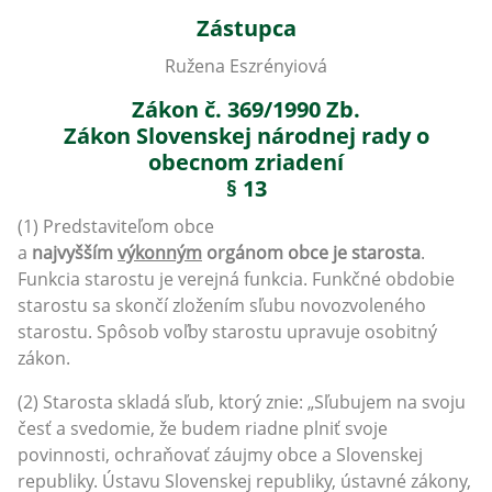
Zástupca
Ružena Eszrényiová
Zákon č. 369/1990 Zb.
Zákon Slovenskej národnej rady o
obecnom zriadení
§ 13
(1) Predstaviteľom obce
a
najvyšším
výkonným
orgánom obce je starosta
.
Funkcia starostu je verejná funkcia. Funkčné obdobie
starostu sa skončí zložením sľubu novozvoleného
starostu. Spôsob voľby starostu upravuje osobitný
zákon.
(2) Starosta skladá sľub, ktorý znie: „Sľubujem na svoju
česť a svedomie, že budem riadne plniť svoje
povinnosti, ochraňovať záujmy obce a Slovenskej
republiky. Ústavu Slovenskej republiky, ústavné zákony,