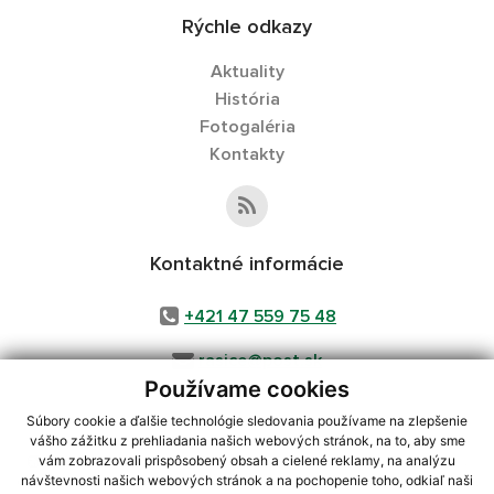
Rýchle odkazy
Aktuality
História
Fotogaléria
Kontakty
Kontaktné informácie
+421 47 559 75 48
rasice@post.sk
Používame cookies
Súbory cookie a ďalšie technológie sledovania používame na zlepšenie
vášho zážitku z prehliadania našich webových stránok, na to, aby sme
využite možnosť získavania aktuálnych informácií s využitím RSS
,
vám zobrazovali prispôsobený obsah a cielené reklamy, na analýzu
CMS systém (redakčný) systém ECHELON 2,
Mapa stránok
,
web portál
,
návštevnosti našich webových stránok a na pochopenie toho, odkiaľ naši