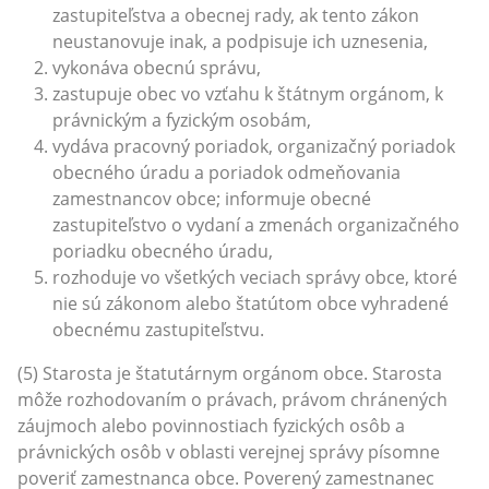
zastupiteľstva a obecnej rady, ak tento zákon
neustanovuje inak, a podpisuje ich uznesenia,
vykonáva obecnú správu,
zastupuje obec vo vzťahu k štátnym orgánom, k
právnickým a fyzickým osobám,
vydáva pracovný poriadok, organizačný poriadok
obecného úradu a poriadok odmeňovania
zamestnancov obce; informuje obecné
zastupiteľstvo o vydaní a zmenách organizačného
poriadku obecného úradu,
rozhoduje vo všetkých veciach správy obce, ktoré
nie sú zákonom alebo štatútom obce vyhradené
obecnému zastupiteľstvu.
(5) Starosta je štatutárnym orgánom obce. Starosta
môže rozhodovaním o právach, právom chránených
záujmoch alebo povinnostiach fyzických osôb a
právnických osôb v oblasti verejnej správy písomne
poveriť zamestnanca obce. Poverený zamestnanec