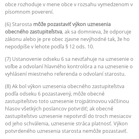
obce rozhoduje v mene obce v rozsahu vymedzenom v
písomnom poverení.
(6) Starosta
môže pozastaviť výkon uznesenia
obecného zastupiteľstva
, ak sa domnieva, že odporuje
zákonu alebo je pre obec zjavne nevýhodné tak, že ho
nepodpíše v lehote podľa § 12 ods. 10.
(7) Ustanovenie odseku 6 sa nevzťahuje na uznesenie o
voľbe a odvolaní hlavného kontrolóra a na uznesenie o
vyhlásení miestneho referenda o odvolaní starostu.
(8) Ak bol výkon uznesenia obecného zastupiteľstva
podľa odseku 6 pozastavený, môže obecné
zastupiteľstvo toto uznesenie trojpätinovou väčšinou
hlasov všetkých poslancov potvrdiť; ak obecné
zastupiteľstvo uznesenie nepotvrdí do troch mesiacov
od jeho schválenia, uznesenie stráca platnosť. Výkon
potvrdeného uznesenia starosta nemôže pozastaviť.