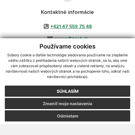
Kontaktné informácie
+421 47 559 75 48
rasice@post.sk
Používame cookies
Súbory cookie a ďalšie technológie sledovania používame na zlepšenie
vášho zážitku z prehliadania našich webových stránok, na to, aby sme
využite možnosť získavania aktuálnych informácií s využitím RSS
,
vám zobrazovali prispôsobený obsah a cielené reklamy, na analýzu
CMS systém (redakčný) systém ECHELON 2,
Mapa stránok
,
web portál
,
návštevnosti našich webových stránok a na pochopenie toho, odkiaľ naši
návštevníci prichádzajú.
webhosting
,
webex.digital, s.r.o.
,
domény
,
registrácia domény
,
spoločnosť webex.digital, s.r.o.
,
technický prevádzkovateľ
SÚHLASÍM
Posledná aktualizácia:
25.05.2026
Zmeniť moje nastavenia
Vytlačiť stránku
|
Vyhlásenie o prístupnosti
Autorské práva
|
Cookies
Odmietam
webdesign
|