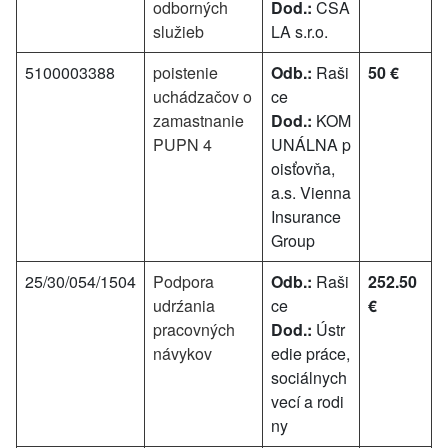
odborných
Dod.:
CSA
služieb
LA s.r.o.
5100003388
poistenie
Odb.:
Raši
50 €
uchádzačov o
ce
zamastnanie
Dod.:
KOM
PUPN 4
UNÁLNA p
oisťovňa,
a.s. Vienna
Insurance
Group
25/30/054/1504
Podpora
Odb.:
Raši
252.50
udrźania
ce
€
pracovných
Dod.:
Ústr
návykov
edie práce,
sociálnych
vecí a rodi
ny