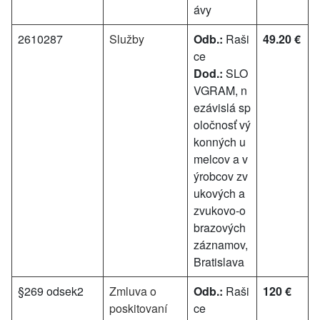
ávy
2610287
Služby
Odb.:
Raši
49.20 €
ce
Dod.:
SLO
VGRAM, n
ezávislá sp
oločnosť vý
konných u
melcov a v
ýrobcov zv
ukových a
zvukovo-o
brazových
záznamov,
Bratislava
§269 odsek2
Zmluva o
Odb.:
Raši
120 €
poskitovaní
ce