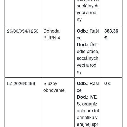
sociálnych
vecí a rodi
ny
26/30/054/1253
Dohoda
Odb.:
Raši
363.36
PUPN 4
ce
€
Dod.:
Ústr
edie práce,
sociálnych
vecí a rodi
ny
LZ 2026/0499
Služby
Odb.:
Raši
0 €
obnovenie
ce
Dod.:
IVE
S, organiz
ácia pre inf
ormatiku v
erejnej spr