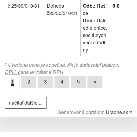
č 25/30/010/31
Dohoda
Odb.:
Raši
0 €
č25/30/010/31
ce
Dod.:
Ústr
edie práce,
sociálnych
vecí a rodi
ny
*
Uvedená cena je konečná. Ak je dodávateľ platcom
DPH, cena je vrátane DPH.
1
2
3
4
5
»
načítať ďalšie ...
Generované portálom
Uradne.sk