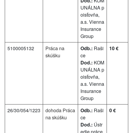
Dod.:
KOM
UNÁLNA p
oisťovňa,
a.s. Vienna
Insurance
Group
5100005132
Práca na
Odb.:
Raši
10 €
skúšku
ce
Dod.:
KOM
UNÁLNA p
oisťovňa,
a.s. Vienna
Insurance
Group
26/30/054/1223
dohoda Práca
Odb.:
Raši
0 €
na skúšku
ce
Dod.:
Ústr
edie práce,